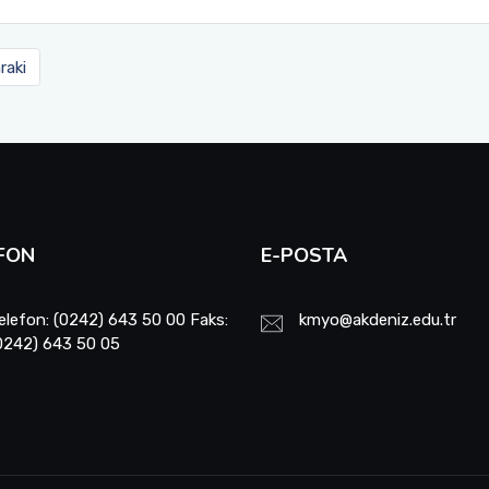
raki
FON
E-POSTA
elefon: (0242) 643 50 00 Faks:
kmyo@akdeniz.edu.tr
0242) 643 50 05