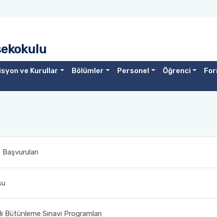
sekokulu
syon ve Kurullar
Bölümler
Personel
Öğrenci
For
Başvuruları
su
ı Bütünleme Sınavı Programları