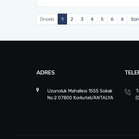
Önceki
1
2
3
4
5
6
6
Son
ADRES
TELE
Uzunoluk Mahallesi 1555 Sokak
T
No:2 07800 Korkuteli/ANTALYA
(