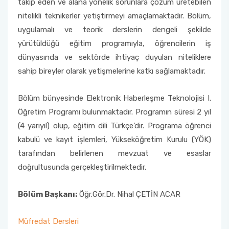
takip eden ve alana yönelik sorunlara çözüm üretebilen
Uluslararasılaşma
nitelikli teknikerler yetiştirmeyi amaçlamaktadır. Bölüm,
Öğrenci için Bilgi
uygulamalı ve teorik derslerin dengeli şekilde
yürütüldüğü eğitim programıyla, öğrencilerin iş
dünyasında ve sektörde ihtiyaç duyulan niteliklere
sahip bireyler olarak yetişmelerine katkı sağlamaktadır.
Bölüm bünyesinde Elektronik Haberleşme Teknolojisi I.
Öğretim Programı bulunmaktadır. Programın süresi 2 yıl
(4 yarıyıl) olup, eğitim dili Türkçe’dir. Programa öğrenci
kabulü ve kayıt işlemleri, Yükseköğretim Kurulu (YÖK)
tarafından belirlenen mevzuat ve esaslar
doğrultusunda gerçekleştirilmektedir.
Bölüm Başkanı:
Öğr.Gör.Dr. Nihal ÇETİN ACAR
Müfredat Dersleri