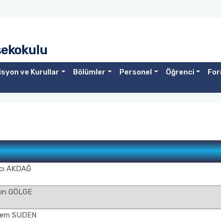
sekokulu
syon ve Kurullar
Bölümler
Personel
Öğrenci
For
acı AKDAĞ
ydın GÖLGE
them SUDEN